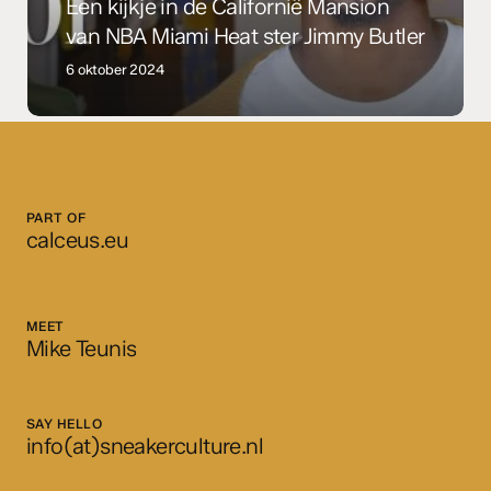
Miami
Een kijkje in de Californië Mansion
Heat
van NBA Miami Heat ster Jimmy Butler
ster
6 oktober 2024
Jimmy
Butler
PART OF
calceus.eu
MEET
Mike Teunis
SAY HELLO
info(at)sneakerculture.nl