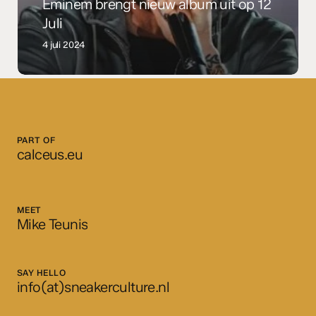
Eminem brengt nieuw album uit op 12
Juli
4 juli 2024
PART OF
calceus.eu
MEET
Mike Teunis
SAY HELLO
info(at)sneakerculture.nl