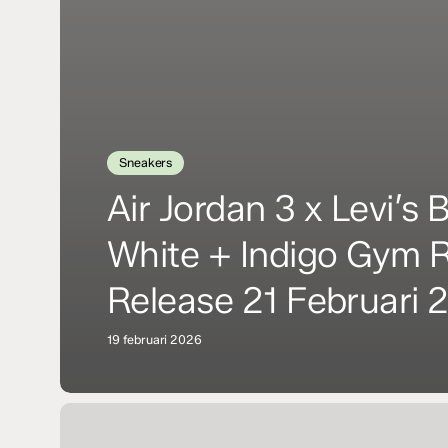
Sneakers
Air Jordan 3 x Levi’s 
White + Indigo Gym 
Release 21 Februari 
19 februari 2026
Een
kijkje