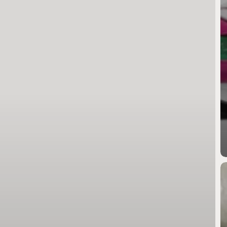
O
F
P
x
N
Ai