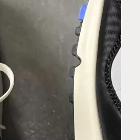
ax
0
Waves’
omt
025