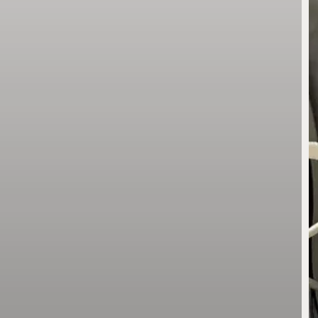
M
9
‘
k
in
2