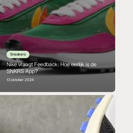
Sneakers
Nike vraagt Feedback: Hoe eerlijk is de
SNKRS App?
13 oktober 2024
n
eet:
atta
ike
r